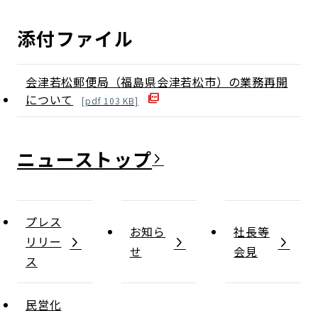
添付ファイル
会津若松郵便局（福島県会津若松市）の業務再開
について
[
pdf
103
KB]
ニュース
プレス
お知ら
社長等
リリー
せ
会見
ス
民営化