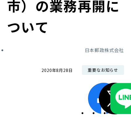
市）の業務再開に
コンダクト向上の取組み
財務情報・IR資料
持続可能な金融のフレームワーク
ついて
ローカル共創イニシアティブ
IRニュース
環境
IRカレンダー
関連事業
社会
日本郵政株式会社
ガバナンス
重要なお知らせ
2020年8月28日
ESGデータ集