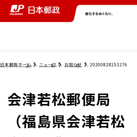
グループ情報
株主・投資家情報
ニュース
サステナビリティ
採用情報
トップ
トップ
トップ
トップ
トップ
日本郵政ホーム
ニュース
お知らせ
20200828153276
取締役兼代表執行役社長メッセージ
会社情報
経営方針
会津若松郵便局
担当役員メッセージ
コンプライアンス
個人投資家のみなさまへ
（福島県会津若松
ガバナンス
株式情報
サステナビリティマネジメント