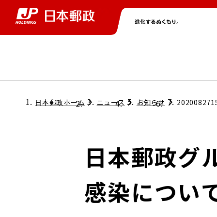
グループ情報
株主・投資家情報
ニュース
サステナビリティ
採用情報
トップ
トップ
トップ
トップ
トップ
日本郵政ホーム
ニュース
お知らせ
202008271
取締役兼代表執行役社長メッセージ
会社情報
経営方針
日本郵政グ
担当役員メッセージ
コンプライアンス
個人投資家のみなさまへ
感染につい
ガバナンス
株式情報
サステナビリティマネジメント