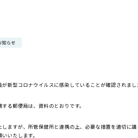
日本郵政グループ女子陸上部
IRに関するQ＆A
IRに関するお問い合せ
IRメール配信
お知らせ
IRサイトマップ
員が新型コロナウイルスに感染していることが確認されまし
務する郵便局は、資料のとおりです。
たしますが、所管保健所と連携の上、必要な措置を適切に講
願いいたします。