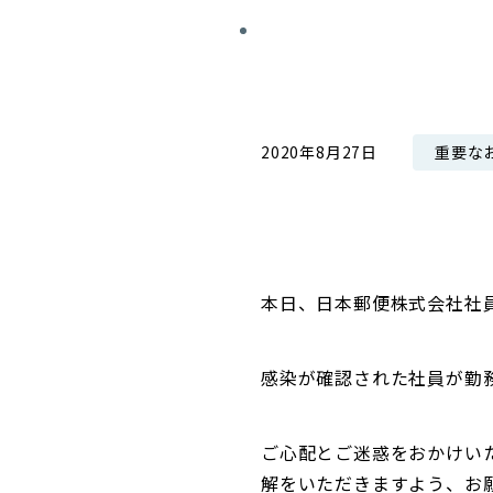
コンダクト向上の取組み
財務情報・IR資料
持続可能な金融のフレームワーク
ローカル共創イニシアティブ
IRニュース
環境
IRカレンダー
重要な
2020年8月27日
関連事業
社会
ガバナンス
ESGデータ集
本日、日本郵便株式会社社
感染が確認された社員が勤
ご心配とご迷惑をおかけい
解をいただきますよう、お