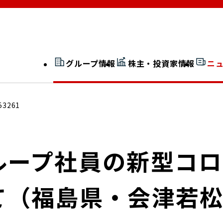
グループ情報
株主・投資家情報
ニ
開示情報検索
外部からの評価
53261
社長室通信
JP 改革実行委員会
ループ社員の新型コ
て（福島県・会津若
広告ギャラリー