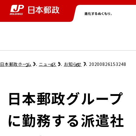
グループ情報
株主・投資家情報
ニュース
サステナビリティ
採用情報
トップ
トップ
トップ
トップ
トップ
日本郵政ホーム
ニュース
お知らせ
20200826153248
取締役兼代表執行役社長メッセージ
会社情報
経営方針
日本郵政グループ
担当役員メッセージ
コンプライアンス
個人投資家のみなさまへ
に勤務する派遣社
ガバナンス
株式情報
サステナビリティマネジメント