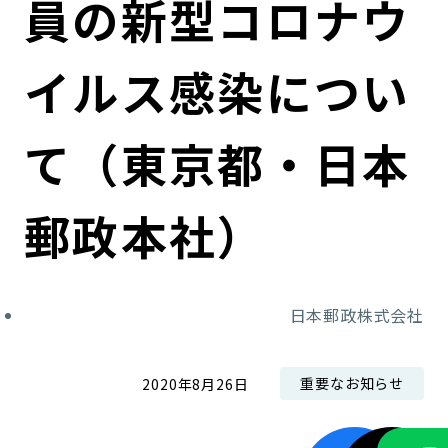
員の新型コロナウ
コンダクト向上の取組み
財務情報・IR資料
持続可能な金融のフレームワーク
イルス感染につい
ローカル共創イニシアティブ
IRニュース
環境
IRカレンダー
関連事業
社会
て（東京都・日本
ガバナンス
郵政本社）
ESGデータ集
日本郵政株式会社
重要なお知らせ
2020年8月26日