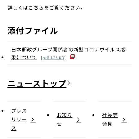
詳しくはこちらをご覧ください。
添付ファイル
日本郵政グループ関係者の新型コロナウイルス感
染について
[
pdf
126
KB]
ニュース
プレス
お知ら
社長等
リリー
せ
会見
ス