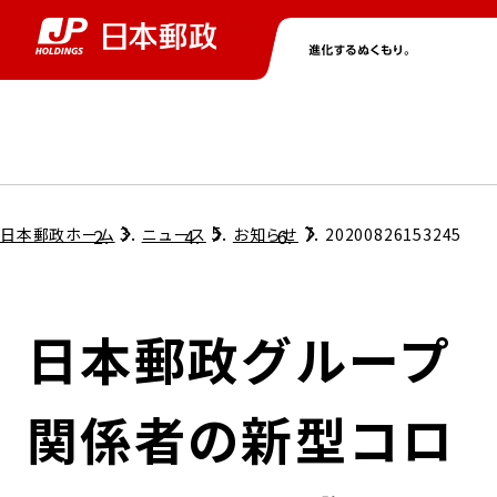
グループ情報
株主・投資家情報
ニュース
サステナビリティ
採用情報
トップ
トップ
トップ
トップ
トップ
日本郵政ホーム
ニュース
お知らせ
20200826153245
取締役兼代表執行役社長メッセージ
会社情報
経営方針
日本郵政グループ
担当役員メッセージ
コンプライアンス
個人投資家のみなさまへ
関係者の新型コロ
ガバナンス
株式情報
サステナビリティマネジメント