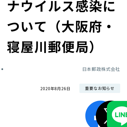
ナウイルス感染に
コンダクト向上の取組み
財務情報・IR資料
持続可能な金融のフレームワーク
ついて（大阪府・
ローカル共創イニシアティブ
IRニュース
環境
IRカレンダー
関連事業
社会
寝屋川郵便局）
ガバナンス
日本郵政株式会社
ESGデータ集
重要なお知らせ
2020年8月26日