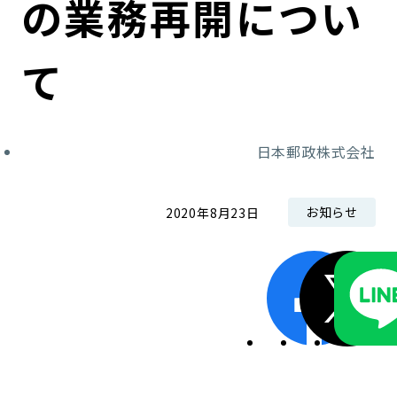
の業務再開につい
コンダクト向上の取組み
財務情報・IR資料
持続可能な金融のフレームワーク
て
ローカル共創イニシアティブ
IRニュース
環境
IRカレンダー
関連事業
社会
日本郵政株式会社
ガバナンス
お知らせ
2020年8月23日
ESGデータ集