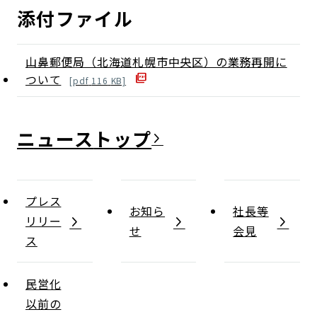
添付ファイル
山鼻郵便局（北海道札幌市中央区）の業務再開に
ついて
[
pdf
116
KB]
ニュース
プレス
お知ら
社長等
リリー
せ
会見
ス
民営化
以前の