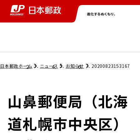
グループ情報
株主・投資家情報
ニュース
サステナビリティ
採用情報
トップ
トップ
トップ
トップ
トップ
日本郵政ホーム
ニュース
お知らせ
20200823153167
取締役兼代表執行役社長メッセージ
会社情報
経営方針
山鼻郵便局（北海
担当役員メッセージ
コンプライアンス
個人投資家のみなさまへ
道札幌市中央区）
ガバナンス
株式情報
サステナビリティマネジメント