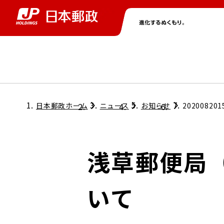
グループ情報
株主・投資家情報
ニュース
サステナビリティ
採用情報
トップ
トップ
トップ
トップ
トップ
日本郵政ホーム
ニュース
お知らせ
202008201
取締役兼代表執行役社長メッセージ
会社情報
経営方針
浅草郵便局
担当役員メッセージ
コンプライアンス
個人投資家のみなさまへ
いて
ガバナンス
株式情報
サステナビリティマネジメント