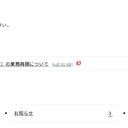
さい。
区）の業務再開について
[
pdf
61
KB]
お知らせ