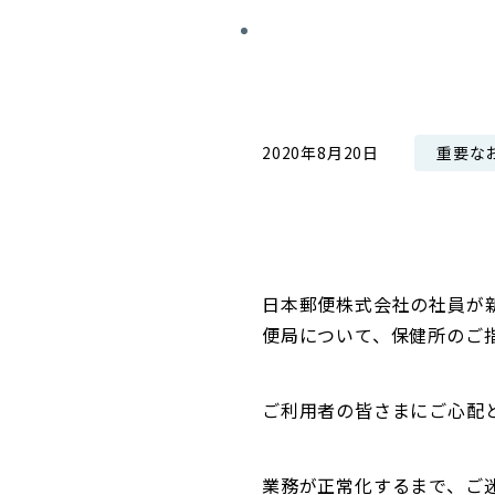
コンダクト向上の取組み
財務情報・IR資料
持続可能な金融のフレームワーク
ローカル共創イニシアティブ
IRニュース
環境
IRカレンダー
重要な
2020年8月20日
関連事業
社会
ガバナンス
ESGデータ集
日本郵便株式会社の社員が
便局について、保健所のご
ご利用者の皆さまにご心配
業務が正常化するまで、ご