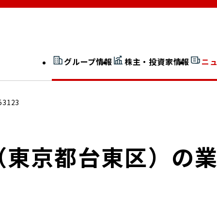
グループ情報
株主・投資家情報
ニ
開示情報検索
外部からの評価
53123
社長室通信
JP 改革実行委員会
（東京都台東区）の
広告ギャラリー