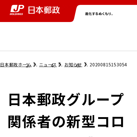
グループ情報
株主・投資家情報
ニュース
サステナビリティ
採用情報
トップ
トップ
トップ
トップ
トップ
日本郵政ホーム
ニュース
お知らせ
20200815153054
取締役兼代表執行役社長メッセージ
会社情報
経営方針
日本郵政グループ
担当役員メッセージ
コンプライアンス
個人投資家のみなさまへ
関係者の新型コロ
ガバナンス
株式情報
サステナビリティマネジメント