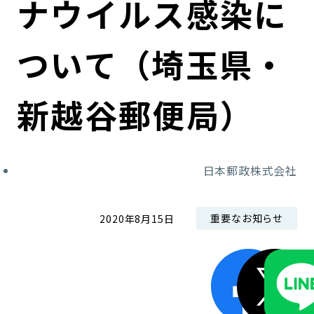
ナウイルス感染に
コンダクト向上の取組み
財務情報・IR資料
持続可能な金融のフレームワーク
ついて（埼玉県・
ローカル共創イニシアティブ
IRニュース
環境
IRカレンダー
関連事業
社会
新越谷郵便局）
ガバナンス
日本郵政株式会社
ESGデータ集
重要なお知らせ
2020年8月15日