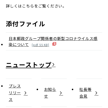
詳しくはこちらをご覧ください。
添付ファイル
日本郵政グループ関係者の新型コロナウイルス感
染について
[
pdf
55
KB]
ニュース
プレス
お知ら
社長等
リリー
せ
会見
ス