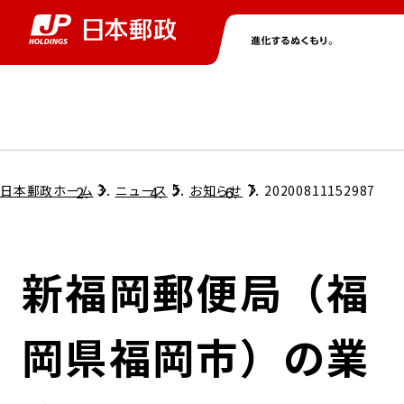
グループ情報
株主・投資家情報
ニュース
サステナビリティ
採用情報
トップ
トップ
トップ
トップ
トップ
日本郵政ホーム
ニュース
お知らせ
20200811152987
取締役兼代表執行役社長メッセージ
会社情報
経営方針
新福岡郵便局（福
担当役員メッセージ
コンプライアンス
個人投資家のみなさまへ
岡県福岡市）の業
ガバナンス
株式情報
サステナビリティマネジメント