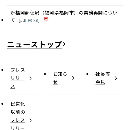
新福岡郵便局（福岡県福岡市）の業務再開につい
て
[
pdf
90
KB]
ニュース
プレス
お知ら
社長等
リリー
せ
会見
ス
民営化
以前の
プレス
リリー