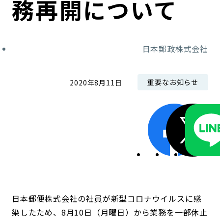
務再開について
コンダクト向上の取組み
財務情報・IR資料
持続可能な金融のフレームワーク
ローカル共創イニシアティブ
IRニュース
環境
日本郵政株式会社
IRカレンダー
関連事業
社会
重要なお知らせ
2020年8月11日
ガバナンス
ESGデータ集
日本郵便株式会社の社員が新型コロナウイルスに感
染したため、8月10日（月曜日）から業務を一部休止