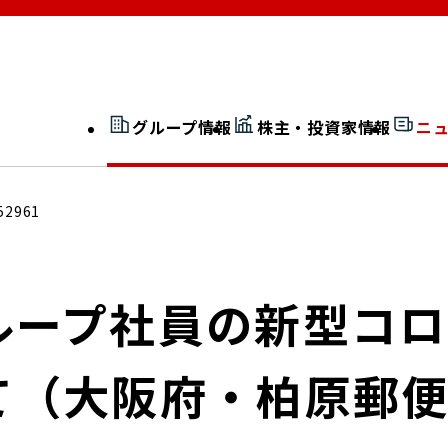
グループ情報
株主・投資家情報
ニ
開示情報検索
外部からの評価
52961
社長室通信
JP 改革実行委員会
ループ社員の新型コ
て（大阪府・柏原郵
広告ギャラリー