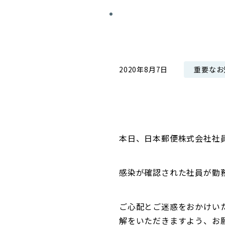
コンダクト向上の取組み
財務情報・IR資料
持続可能な金融のフレームワーク
ローカル共創イニシアティブ
IRニュース
環境
IRカレンダー
重要なお
2020年8月7日
関連事業
社会
ガバナンス
ESGデータ集
本日、日本郵便株式会社社
感染が確認された社員が勤
ご心配とご迷惑をおかけい
解をいただきますよう、お