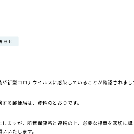
日本郵政グループ女子陸上部
IRに関するQ＆A
IRに関するお問い合せ
IRメール配信
知らせ
IRサイトマップ
員が新型コロナウイルスに感染していることが確認されまし
務する郵便局は、資料のとおりです。
たしますが、所管保健所と連携の上、必要な措置を適切に講
願いいたします。