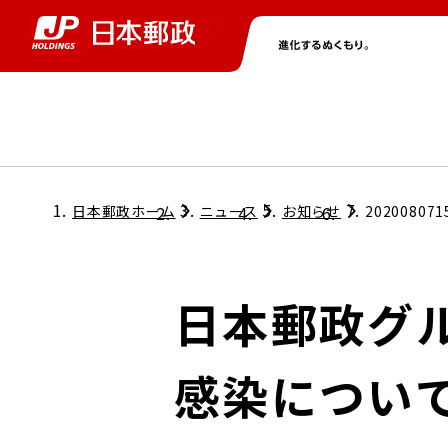
グループ情報
株主・投資家情報
ニュース
サステナビリティ
採用情報
トップ
トップ
トップ
トップ
トップ
日本郵政ホーム
ニュース
お知らせ
202008071
取締役兼代表執行役社長メッセージ
会社情報
経営方針
日本郵政グ
担当役員メッセージ
コンプライアンス
個人投資家のみなさまへ
感染につい
ガバナンス
株式情報
サステナビリティマネジメント