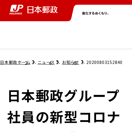
グループ情報
株主・投資家情報
ニュース
サステナビリティ
採用情報
トップ
トップ
トップ
トップ
トップ
日本郵政ホーム
ニュース
お知らせ
20200803152840
取締役兼代表執行役社長メッセージ
会社情報
経営方針
日本郵政グループ
担当役員メッセージ
コンプライアンス
個人投資家のみなさまへ
社員の新型コロナ
ガバナンス
株式情報
サステナビリティマネジメント