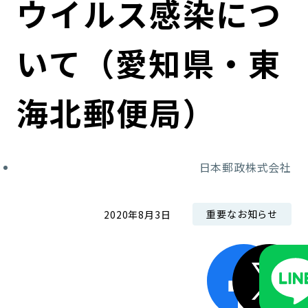
ウイルス感染につ
コンダクト向上の取組み
財務情報・IR資料
持続可能な金融のフレームワーク
いて（愛知県・東
ローカル共創イニシアティブ
IRニュース
環境
IRカレンダー
関連事業
社会
海北郵便局）
ガバナンス
日本郵政株式会社
ESGデータ集
重要なお知らせ
2020年8月3日