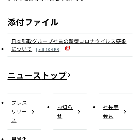
添付ファイル
日本郵政グループ社員の新型コロナウイルス感染
について
[
pdf
104
KB]
ニュース
プレス
お知ら
社長等
リリー
せ
会見
ス
民営化