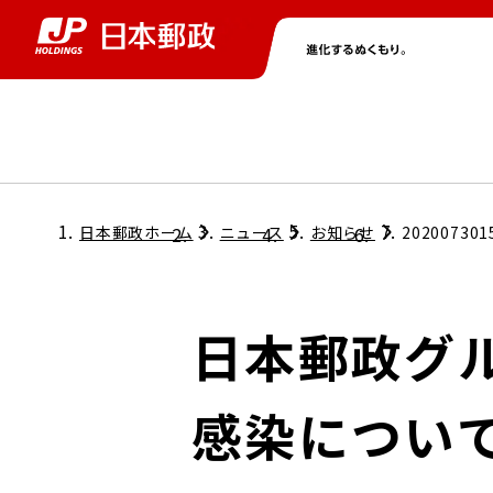
グループ情報
株主・投資家情報
ニュース
サステナビリティ
採用情報
トップ
トップ
トップ
トップ
トップ
日本郵政ホーム
ニュース
お知らせ
202007301
取締役兼代表執行役社長メッセージ
会社情報
経営方針
日本郵政グ
担当役員メッセージ
コンプライアンス
個人投資家のみなさまへ
感染につい
ガバナンス
株式情報
サステナビリティマネジメント