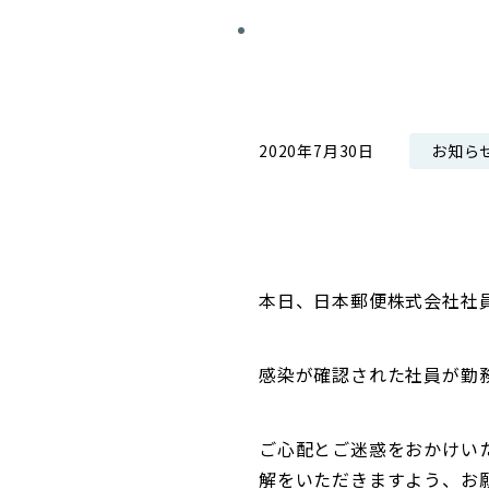
コンダクト向上の取組み
財務情報・IR資料
持続可能な金融のフレームワーク
ローカル共創イニシアティブ
IRニュース
環境
IRカレンダー
お知ら
2020年7月30日
関連事業
社会
ガバナンス
ESGデータ集
本日、日本郵便株式会社社
感染が確認された社員が勤
ご心配とご迷惑をおかけい
解をいただきますよう、お