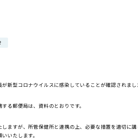
日本郵政グループ女子陸上部
IRに関するQ＆A
IRに関するお問い合せ
IRメール配信
せ
IRサイトマップ
員が新型コロナウイルスに感染していることが確認されまし
務する郵便局は、資料のとおりです。
たしますが、所管保健所と連携の上、必要な措置を適切に講
願いいたします。