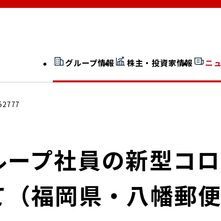
グループ情報
株主・投資家情報
ニ
開示情報検索
外部からの評価
52777
社長室通信
JP 改革実行委員会
ループ社員の新型コ
て（福岡県・八幡郵
広告ギャラリー