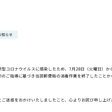
日本郵政グループ女子陸上部
IRに関するQ＆A
IRに関するお問い合せ
IRメール配信
お知らせ
IRサイトマップ
新型コロナウイルスに感染したため、7月28日（火曜日）か
所のご指導に基づき当該郵便局の消毒作業を終了したことから
とご迷惑をおかけいたしましたこと、心よりお詫び申し上げ