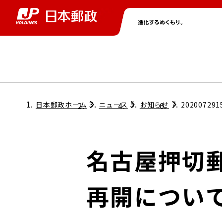
グループ情報
株主・投資家情報
ニュース
サステナビリティ
採用情報
トップ
トップ
トップ
トップ
トップ
日本郵政ホーム
ニュース
お知らせ
202007291
取締役兼代表執行役社長メッセージ
会社情報
経営方針
名古屋押切
担当役員メッセージ
コンプライアンス
個人投資家のみなさまへ
再開につい
ガバナンス
株式情報
サステナビリティマネジメント