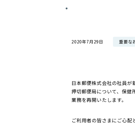
コンダクト向上の取組み
財務情報・IR資料
持続可能な金融のフレームワーク
ローカル共創イニシアティブ
IRニュース
環境
IRカレンダー
重要な
2020年7月29日
関連事業
社会
ガバナンス
ESGデータ集
日本郵便株式会社の社員が
押切郵便局について、保健
業務を再開いたします。
ご利用者の皆さまにご心配