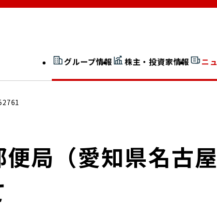
グループ情報
株主・投資家情報
ニ
開示情報検索
外部からの評価
52761
社長室通信
JP 改革実行委員会
郵便局（愛知県名古
て
広告ギャラリー