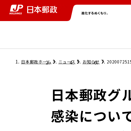
グループ情報
株主・投資家情報
ニュース
サステナビリティ
採用情報
トップ
トップ
トップ
トップ
トップ
日本郵政ホーム
ニュース
お知らせ
202007251
取締役兼代表執行役社長メッセージ
会社情報
経営方針
日本郵政グ
担当役員メッセージ
コンプライアンス
個人投資家のみなさまへ
感染につい
ガバナンス
株式情報
サステナビリティマネジメント