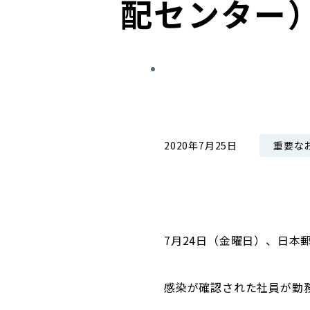
配センター
コンダクト向上の取組み
財務情報・IR資料
持続可能な金融のフレームワーク
ローカル共創イニシアティブ
IRニュース
環境
IRカレンダー
関連事業
社会
ガバナンス
重要な
2020年7月25日
ESGデータ集
7月24日（金曜日）、日
感染が確認された社員が勤