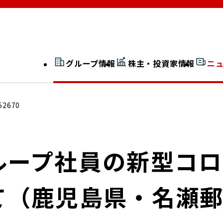
グループ情報
株主・投資家情報
ニ
開示情報検索
外部からの評価
52670
社長室通信
JP 改革実行委員会
ループ社員の新型コ
て（鹿児島県・名瀬
広告ギャラリー