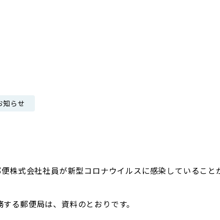
）
日本郵政グループ女子陸上部
IRに関するQ＆A
IRに関するお問い合せ
IRメール配信
IRサイトマップ
お知らせ
本郵便株式会社社員が新型コロナウイルスに感染していること
務する郵便局は、資料のとおりです。