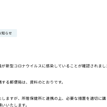
日本郵政グループ女子陸上部
IRに関するQ＆A
IRに関するお問い合せ
IRメール配信
お知らせ
IRサイトマップ
員が新型コロナウイルスに感染していることが確認されまし
務する郵便局は、資料のとおりです。
たしますが、所管保健所と連携の上、必要な措置を適切に講
願いいたします。