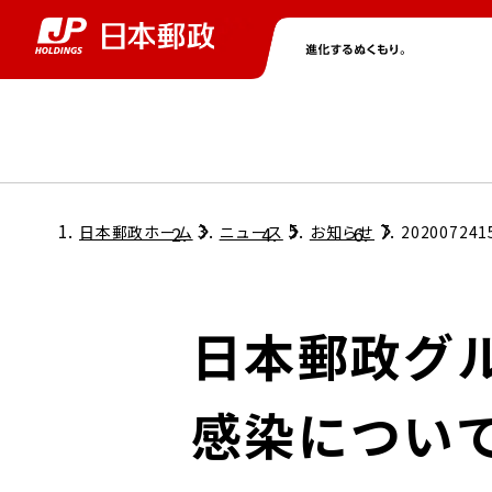
グループ情報
株主・投資家情報
ニュース
サステナビリティ
採用情報
トップ
トップ
トップ
トップ
トップ
日本郵政ホーム
ニュース
お知らせ
202007241
取締役兼代表執行役社長メッセージ
会社情報
経営方針
日本郵政グ
担当役員メッセージ
コンプライアンス
個人投資家のみなさまへ
感染につい
ガバナンス
株式情報
サステナビリティマネジメント