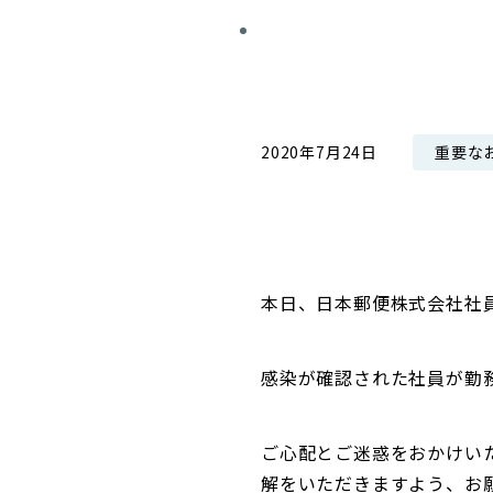
コンダクト向上の取組み
財務情報・IR資料
持続可能な金融のフレームワーク
ローカル共創イニシアティブ
IRニュース
環境
IRカレンダー
重要な
2020年7月24日
関連事業
社会
ガバナンス
ESGデータ集
本日、日本郵便株式会社社
感染が確認された社員が勤
ご心配とご迷惑をおかけい
解をいただきますよう、お