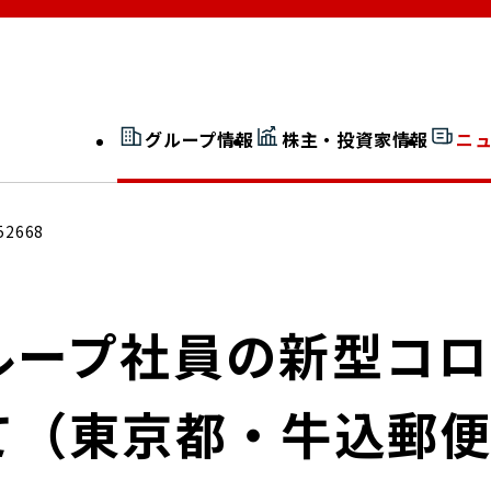
グループ情報
株主・投資家情報
ニ
開示情報検索
外部からの評価
52668
社長室通信
JP 改革実行委員会
ループ社員の新型コ
て（東京都・牛込郵
広告ギャラリー