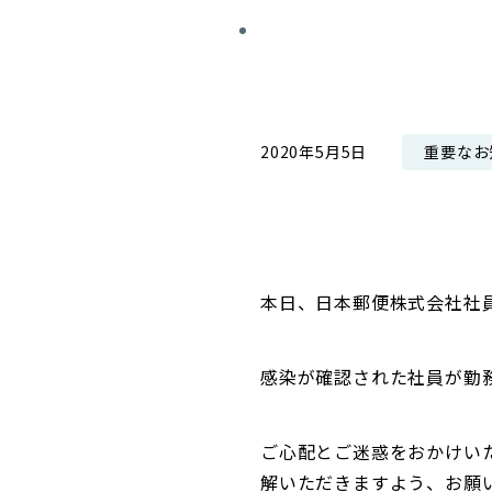
コンダクト向上の取組み
財務情報・IR資料
持続可能な金融のフレームワーク
ローカル共創イニシアティブ
IRニュース
環境
IRカレンダー
重要なお
2020年5月5日
関連事業
社会
ガバナンス
ESGデータ集
本日、日本郵便株式会社社
感染が確認された社員が勤
ご心配とご迷惑をおかけい
解いただきますよう、お願