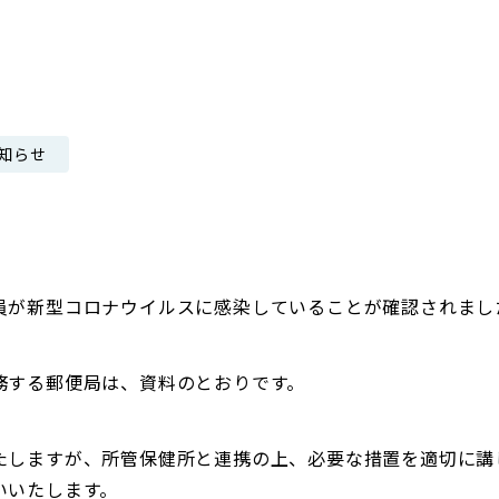
日本郵政グループ女子陸上部
IRに関するQ＆A
IRに関するお問い合せ
IRメール配信
知らせ
IRサイトマップ
員が新型コロナウイルスに感染していることが確認されまし
務する郵便局は、資料のとおりです。
たしますが、所管保健所と連携の上、必要な措置を適切に講
いいたします。