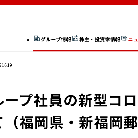
グループ情報
株主・投資家情報
ニ
開示情報検索
外部からの評価
51619
社長室通信
JP 改革実行委員会
ループ社員の新型コ
て（福岡県・新福岡
広告ギャラリー