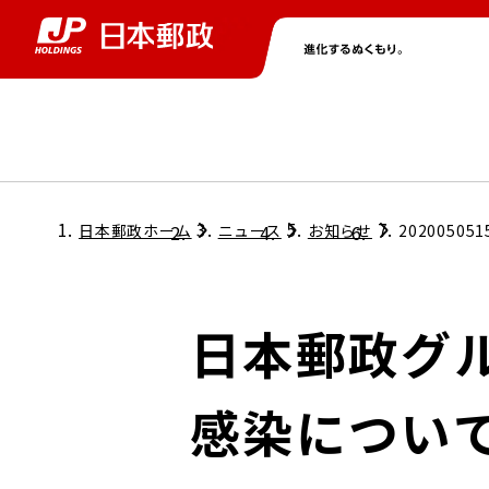
グループ情報
株主・投資家情報
ニュース
サステナビリティ
採用情報
トップ
トップ
トップ
トップ
トップ
日本郵政ホーム
ニュース
お知らせ
202005051
取締役兼代表執行役社長メッセージ
会社情報
経営方針
日本郵政グ
担当役員メッセージ
コンプライアンス
個人投資家のみなさまへ
感染につい
ガバナンス
株式情報
サステナビリティマネジメント