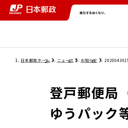
グループ情報
株主・投資家情報
ニュース
サステナビリティ
採用情報
トップ
トップ
トップ
トップ
トップ
日本郵政ホーム
ニュース
お知らせ
202004301
取締役兼代表執行役社長メッセージ
会社情報
経営方針
登戸郵便局
担当役員メッセージ
コンプライアンス
個人投資家のみなさまへ
ゆうパック
ガバナンス
株式情報
サステナビリティマネジメント