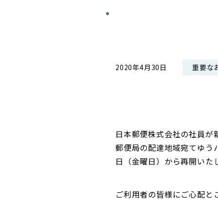
コンダクト向上の取組み
財務情報・IR資料
持続可能な金融のフレームワーク
ローカル共創イニシアティブ
IRニュース
環境
IRカレンダー
重要な
2020年4月30日
関連事業
社会
ガバナンス
ESGデータ集
日本郵便株式会社の社員が
郵便局の配達地域宛てゆう
日（金曜日）から再開いた
ご利用者の皆様にご心配と