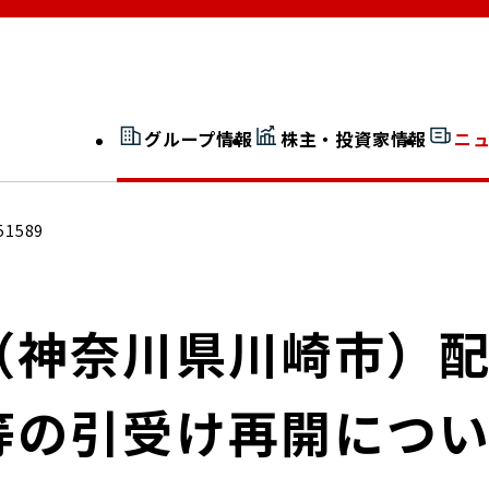
グループ情報
株主・投資家情報
ニ
開示情報検索
外部からの評価
51589
社長室通信
JP 改革実行委員会
（神奈川県川崎市）
等の引受け再開につ
広告ギャラリー