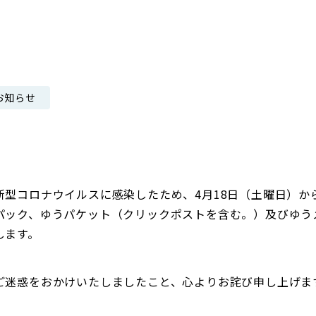
日本郵政グループ女子陸上部
IRに関するQ＆A
IRに関するお問い合せ
IRメール配信
お知らせ
IRサイトマップ
新型コロナウイルスに感染したため、4月18日（土曜日）か
パック、ゆうパケット（クリックポストを含む。）及びゆう
します。
ご迷惑をおかけいたしましたこと、心よりお詫び申し上げま