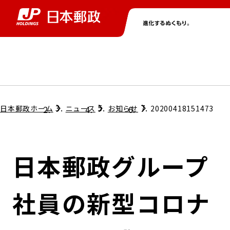
グループ情報
株主・投資家情報
ニュース
サステナビリティ
採用情報
トップ
トップ
トップ
トップ
トップ
日本郵政ホーム
ニュース
お知らせ
20200418151473
取締役兼代表執行役社長メッセージ
会社情報
経営方針
日本郵政グループ
担当役員メッセージ
コンプライアンス
個人投資家のみなさまへ
社員の新型コロナ
ガバナンス
株式情報
サステナビリティマネジメント