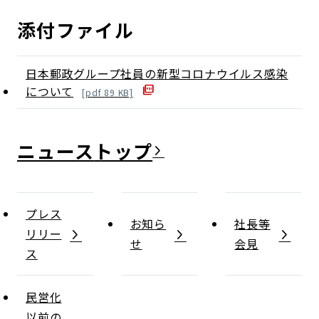
添付ファイル
日本郵政グループ社員の新型コロナウイルス感染
について
[
pdf
89
KB]
ニュース
プレス
お知ら
社長等
リリー
せ
会見
ス
民営化
以前の