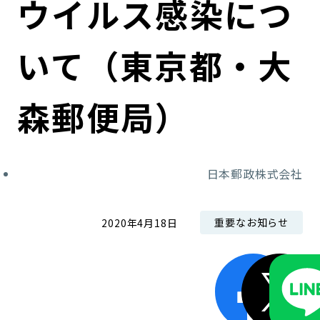
ウイルス感染につ
コンダクト向上の取組み
財務情報・IR資料
持続可能な金融のフレームワーク
いて（東京都・大
ローカル共創イニシアティブ
IRニュース
環境
IRカレンダー
関連事業
社会
森郵便局）
ガバナンス
日本郵政株式会社
ESGデータ集
重要なお知らせ
2020年4月18日