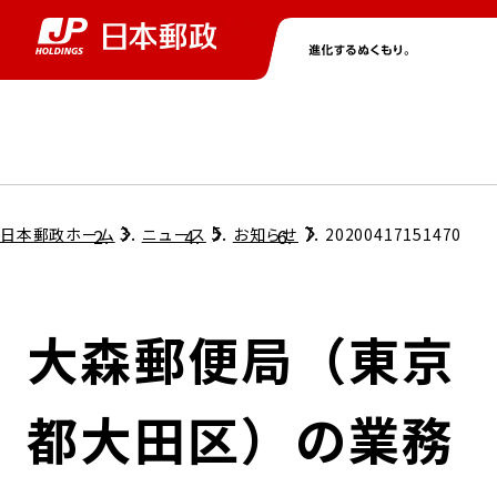
グループ情報
株主・投資家情報
ニュース
サステナビリティ
採用情報
トップ
トップ
トップ
トップ
トップ
日本郵政ホーム
ニュース
お知らせ
20200417151470
取締役兼代表執行役社長メッセージ
会社情報
経営方針
大森郵便局（東京
担当役員メッセージ
コンプライアンス
個人投資家のみなさまへ
都大田区）の業務
ガバナンス
株式情報
サステナビリティマネジメント