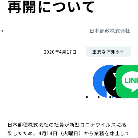
再開について
コンダクト向上の取組み
財務情報・IR資料
持続可能な金融のフレームワーク
ローカル共創イニシアティブ
IRニュース
環境
日本郵政株式会社
IRカレンダー
関連事業
社会
重要なお知らせ
2020年4月17日
ガバナンス
ESGデータ集
日本郵便株式会社の社員が新型コロナウイルスに感
染したため、4月14日（火曜日）から業務を休止して