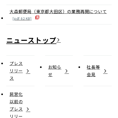
大森郵便局（東京都大田区）の業務再開について
[
pdf
62
KB]
ニュース
プレス
お知ら
社長等
リリー
せ
会見
ス
民営化
以前の
プレス
リリー