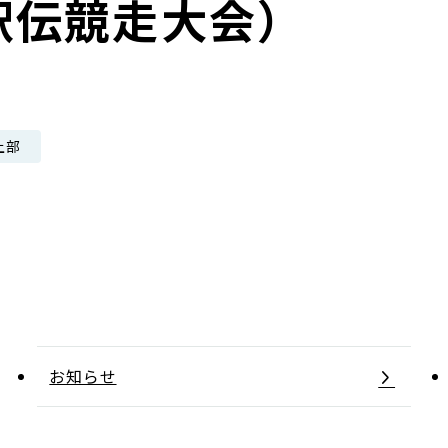
駅伝競走大会）
日本郵政グループ女子陸上部
IRに関するQ＆A
IRに関するお問い合せ
IRメール配信
上部
IRサイトマップ
お知らせ