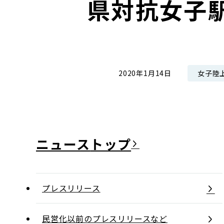
県対抗女子
コンダクト向上の取組み
財務情報・IR資料
持続可能な金融のフレームワーク
ローカル共創イニシアティブ
IRニュース
環境
IRカレンダー
関連事業
社会
女子陸
2020年1月14日
ガバナンス
ESGデータ集
ニュース
プレスリリース
民営化以前のプレスリリースなど