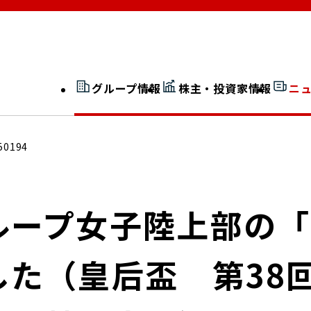
グループ情報
株主・投資家情報
ニ
開示情報検索
外部からの評価
50194
社長室通信
JP 改革実行委員会
ループ女子陸上部の
した（皇后盃 第38
広告ギャラリー