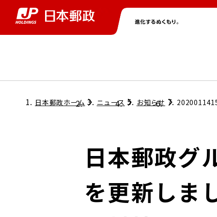
グループ情報
株主・投資家情報
ニュース
サステナビリティ
採用情報
トップ
トップ
トップ
トップ
トップ
日本郵政ホーム
ニュース
お知らせ
202001141
取締役兼代表執行役社長メッセージ
会社情報
経営方針
日本郵政グ
担当役員メッセージ
コンプライアンス
個人投資家のみなさまへ
を更新しま
ガバナンス
株式情報
サステナビリティマネジメント