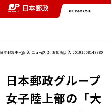
グループ情報
株主・投資家情報
ニュース
サステナビリティ
採用情報
トップ
トップ
トップ
トップ
トップ
日本郵政ホーム
ニュース
お知らせ
20191008148880
取締役兼代表執行役社長メッセージ
会社情報
経営方針
日本郵政グループ
担当役員メッセージ
コンプライアンス
個人投資家のみなさまへ
女子陸上部の「大
ガバナンス
株式情報
サステナビリティマネジメント