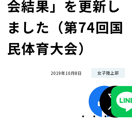
会結果」を更新し
コンダクト向上の取組み
財務情報・IR資料
持続可能な金融のフレームワーク
ました（第74回国
ローカル共創イニシアティブ
IRニュース
環境
IRカレンダー
関連事業
社会
民体育大会）
ガバナンス
女子陸上部
2019年10月8日
ESGデータ集