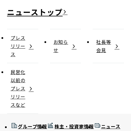
ニュース
プレス
お知ら
社長等
リリー
せ
会見
ス
民営化
以前の
プレス
リリー
スなど
グループ情報
株主・投資家情報
ニュース