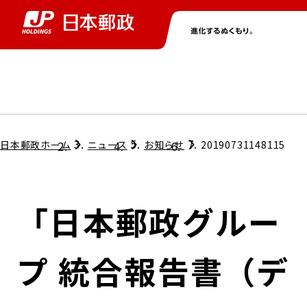
グループ情報
株主・投資家情報
ニュース
サステナビリティ
採用情報
トップ
トップ
トップ
トップ
トップ
日本郵政ホーム
ニュース
お知らせ
20190731148115
取締役兼代表執行役社長メッセージ
会社情報
経営方針
「日本郵政グルー
担当役員メッセージ
コンプライアンス
個人投資家のみなさまへ
プ 統合報告書（デ
ガバナンス
株式情報
サステナビリティマネジメント