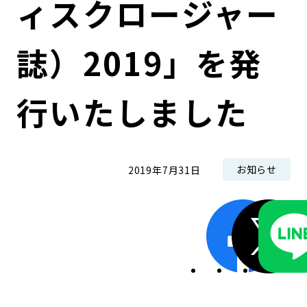
ィスクロージャー
コンダクト向上の取組み
財務情報・IR資料
持続可能な金融のフレームワーク
誌）2019」を発
ローカル共創イニシアティブ
IRニュース
環境
IRカレンダー
関連事業
社会
行いたしました
ガバナンス
お知らせ
2019年7月31日
ESGデータ集