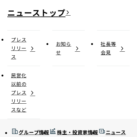
ニュース
プレス
お知ら
社長等
リリー
せ
会見
ス
民営化
以前の
プレス
リリー
スなど
グループ情報
株主・投資家情報
ニュース