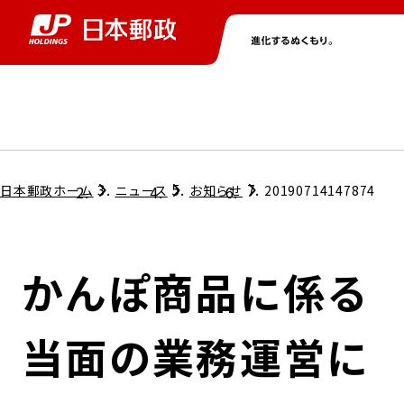
グループ情報
株主・投資家情報
ニュース
サステナビリティ
採用情報
トップ
トップ
トップ
トップ
トップ
日本郵政ホーム
ニュース
お知らせ
20190714147874
取締役兼代表執行役社長メッセージ
会社情報
経営方針
かんぽ商品に係る
担当役員メッセージ
コンプライアンス
個人投資家のみなさまへ
当面の業務運営に
ガバナンス
株式情報
サステナビリティマネジメント