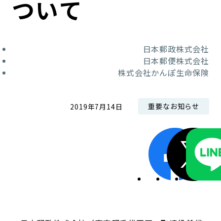
ついて
コンダクト向上の取組み
財務情報・IR資料
持続可能な金融のフレームワーク
ローカル共創イニシアティブ
IRニュース
環境
日本郵政株式会社
日本郵便株式会社
IRカレンダー
関連事業
社会
株式会社かんぽ生命保険
ガバナンス
重要なお知らせ
2019年7月14日
ESGデータ集