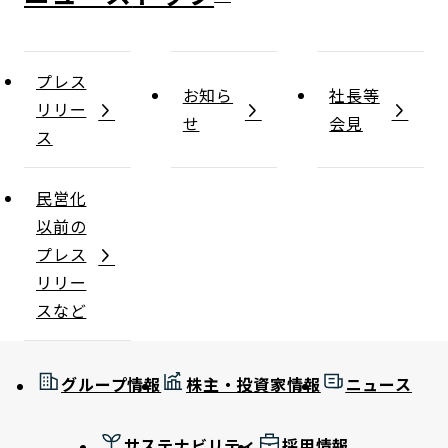
プレス
お知ら
社長等
リリー
せ
会見
ス
民営化
以前の
プレス
リリー
スなど
グループ情報
株主・投資家情報
ニュース
サステナビリティ
採用情報