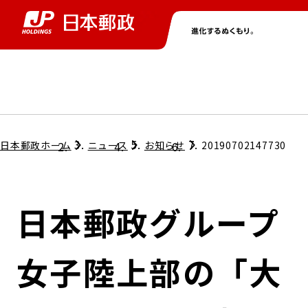
グループ情報
株主・投資家情報
ニュース
サステナビリティ
採用情報
トップ
トップ
トップ
トップ
トップ
日本郵政ホーム
ニュース
お知らせ
20190702147730
取締役兼代表執行役社長メッセージ
会社情報
経営方針
日本郵政グループ
担当役員メッセージ
コンプライアンス
個人投資家のみなさまへ
女子陸上部の「大
ガバナンス
株式情報
サステナビリティマネジメント