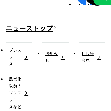
ニュース
プレス
お知ら
社長等
リリー
せ
会見
ス
民営化
以前の
プレス
リリー
スなど