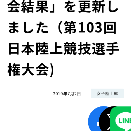
会結果」を更新し
コンダクト向上の取組み
財務情報・IR資料
持続可能な金融のフレームワーク
ました（第103回
ローカル共創イニシアティブ
IRニュース
環境
IRカレンダー
関連事業
社会
日本陸上競技選手
ガバナンス
権大会)
ESGデータ集
女子陸上部
2019年7月2日