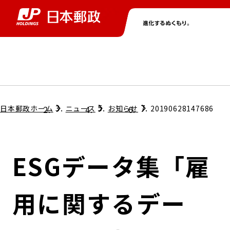
グループ情報
株主・投資家情報
ニュース
サステナビリティ
採用情報
トップ
トップ
トップ
トップ
トップ
日本郵政ホーム
ニュース
お知らせ
20190628147686
取締役兼代表執行役社長メッセージ
会社情報
経営方針
ESGデータ集「雇
担当役員メッセージ
コンプライアンス
個人投資家のみなさまへ
用に関するデー
ガバナンス
株式情報
サステナビリティマネジメント