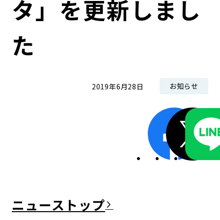
タ」を更新しまし
コンダクト向上の取組み
財務情報・IR資料
持続可能な金融のフレームワーク
た
ローカル共創イニシアティブ
IRニュース
環境
IRカレンダー
関連事業
社会
お知らせ
2019年6月28日
ガバナンス
ESGデータ集
ニュース