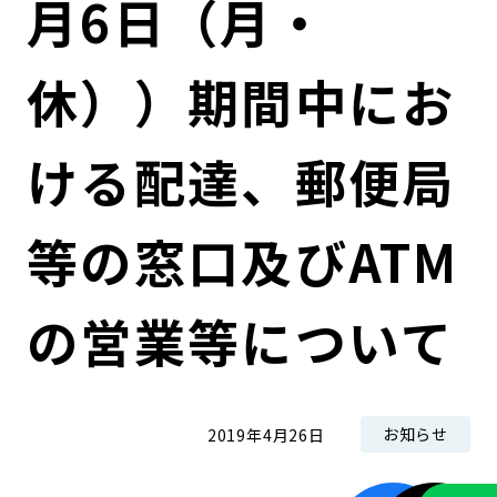
月6日（月・
コンダクト向上の取組み
財務情報・IR資料
持続可能な金融のフレームワーク
休））期間中にお
ローカル共創イニシアティブ
IRニュース
環境
IRカレンダー
関連事業
社会
ける配達、郵便局
ガバナンス
等の窓口及びATM
ESGデータ集
の営業等について
お知らせ
2019年4月26日