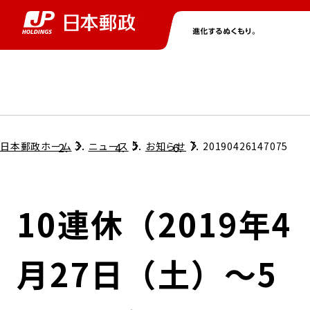
グループ情報
株主・投資家情報
ニュース
サステナビリティ
採用情報
トップ
トップ
トップ
トップ
トップ
日本郵政ホーム
ニュース
お知らせ
20190426147075
取締役兼代表執行役社長メッセージ
会社情報
経営方針
10連休（2019年4
担当役員メッセージ
コンプライアンス
個人投資家のみなさまへ
月27日（土）～5
ガバナンス
株式情報
サステナビリティマネジメント