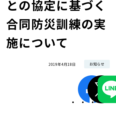
との協定に基づく
コンダクト向上の取組み
財務情報・IR資料
持続可能な金融のフレームワーク
合同防災訓練の実
ローカル共創イニシアティブ
IRニュース
環境
IRカレンダー
関連事業
社会
施について
ガバナンス
お知らせ
2019年4月18日
ESGデータ集