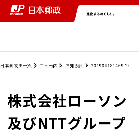
グループ情報
株主・投資家情報
ニュース
サステナビリティ
採用情報
トップ
トップ
トップ
トップ
トップ
日本郵政ホーム
ニュース
お知らせ
20190418146979
取締役兼代表執行役社長メッセージ
会社情報
経営方針
株式会社ローソン
担当役員メッセージ
コンプライアンス
個人投資家のみなさまへ
及びNTTグループ
ガバナンス
株式情報
サステナビリティマネジメント