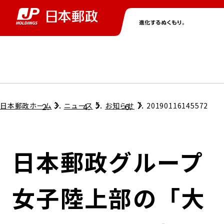
グループ情報
株主・投資家情報
ニュース
サステナビリティ
採用情報
トップ
トップ
トップ
トップ
トップ
日本郵政ホーム
ニュース
お知らせ
20190116145572
取締役兼代表執行役社長メッセージ
会社情報
経営方針
日本郵政グループ
担当役員メッセージ
コンプライアンス
個人投資家のみなさまへ
女子陸上部の「大
ガバナンス
株式情報
サステナビリティマネジメント