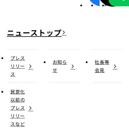
ニュース
プレス
お知ら
社長等
リリー
せ
会見
ス
民営化
以前の
プレス
リリー
スなど