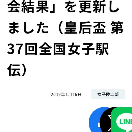
会結果」を更新し
コンダクト向上の取組み
財務情報・IR資料
持続可能な金融のフレームワーク
ました（皇后盃 第
ローカル共創イニシアティブ
IRニュース
環境
IRカレンダー
関連事業
社会
37回全国女子駅
ガバナンス
伝）
ESGデータ集
女子陸上部
2019年1月16日