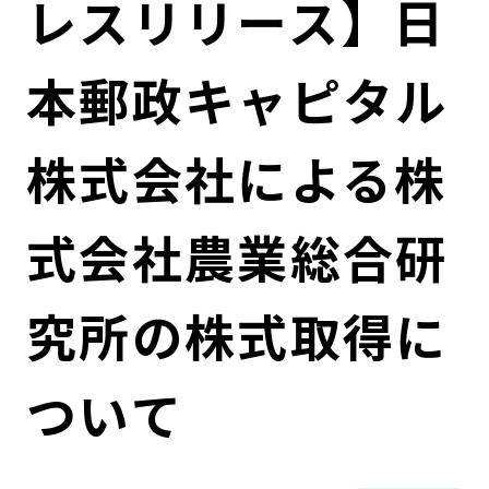
レスリリース】日
コンダクト向上の取組み
財務情報・IR資料
持続可能な金融のフレームワーク
本郵政キャピタル
ローカル共創イニシアティブ
IRニュース
環境
IRカレンダー
関連事業
社会
株式会社による株
ガバナンス
式会社農業総合研
ESGデータ集
究所の株式取得に
ついて