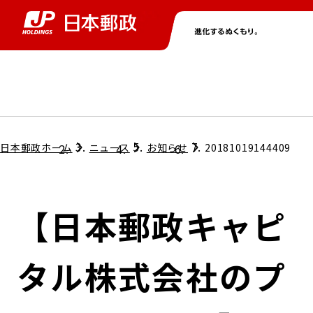
グループ情報
株主・投資家情報
ニュース
サステナビリティ
採用情報
トップ
トップ
トップ
トップ
トップ
日本郵政ホーム
ニュース
お知らせ
20181019144409
取締役兼代表執行役社長メッセージ
会社情報
経営方針
【日本郵政キャピ
担当役員メッセージ
コンプライアンス
個人投資家のみなさまへ
タル株式会社のプ
ガバナンス
株式情報
サステナビリティマネジメント