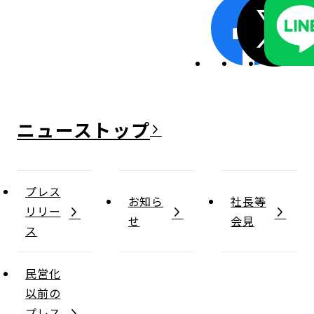
ニュース
プレス
お知ら
社長等
リリー
せ
会見
ス
民営化
以前の
プレス