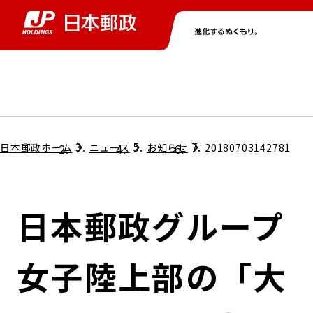
グループ情報
株主・投資家情報
ニュース
サステナビリティ
採用情報
トップ
トップ
トップ
トップ
トップ
日本郵政ホーム
ニュース
お知らせ
20180703142781
取締役兼代表執行役社長メッセージ
会社情報
経営方針
日本郵政グループ
担当役員メッセージ
コンプライアンス
個人投資家のみなさまへ
女子陸上部の「大
ガバナンス
株式情報
サステナビリティマネジメント