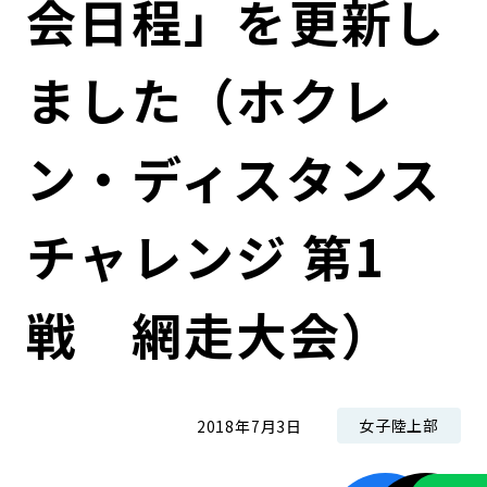
会日程」を更新し
コンダクト向上の取組み
財務情報・IR資料
持続可能な金融のフレームワーク
ました（ホクレ
ローカル共創イニシアティブ
IRニュース
環境
IRカレンダー
関連事業
社会
ン・ディスタンス
ガバナンス
チャレンジ 第1
ESGデータ集
戦 網走大会）
女子陸上部
2018年7月3日