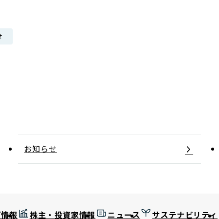
日本郵政グループ女子陸上部
せ
IRに関するQ＆A
IRに関するお問い合せ
IRメール配信
IRサイトマップ
お知らせ
プ情報
株主・投資家情報
ニュース
サステナビリティ