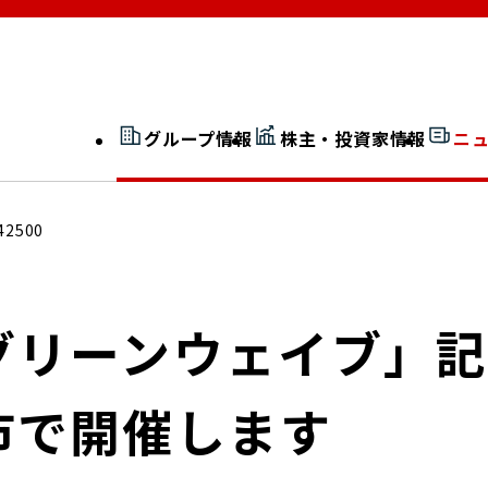
グループ情報
株主・投資家情報
ニ
開示情報検索
外部からの評価
42500
社長室通信
JP 改革実行委員会
グリーンウェイブ」
市で開催します
広告ギャラリー