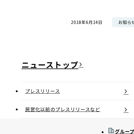
コンダクト向上の取組み
財務情報・IR資料
持続可能な金融のフレームワーク
お知ら
2018年6月14日
ローカル共創イニシアティブ
IRニュース
環境
IRカレンダー
関連事業
社会
ガバナンス
ニュース
ESGデータ集
プレスリリース
民営化以前のプレスリリースなど
グルー