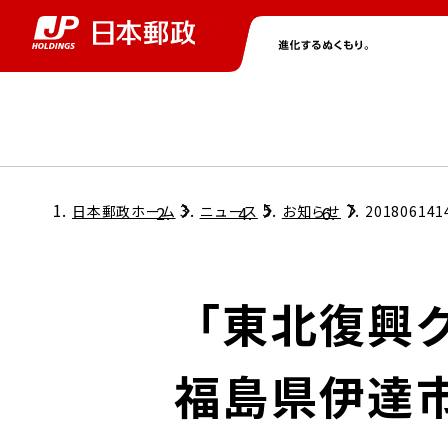
グループ情報
株主・投資家情報
ニュース
サステナビリティ
採用情報
トップ
トップ
トップ
トップ
トップ
日本郵政ホーム
ニュース
お知らせ
201806141
取締役兼代表執行役社長メッセージ
会社情報
経営方針
「東北復興
担当役員メッセージ
コンプライアンス
個人投資家のみなさまへ
福島県伊達
ガバナンス
株式情報
サステナビリティマネジメント