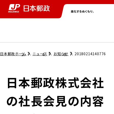
グループ情報
株主・投資家情報
ニュース
サステナビリティ
採用情報
トップ
トップ
トップ
トップ
トップ
日本郵政ホーム
ニュース
お知らせ
20180214140776
取締役兼代表執行役社長メッセージ
会社情報
経営方針
日本郵政株式会社
担当役員メッセージ
コンプライアンス
個人投資家のみなさまへ
の社長会見の内容
ガバナンス
株式情報
サステナビリティマネジメント