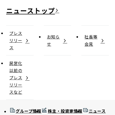
ニュース
プレス
お知ら
社長等
リリー
せ
会見
ス
民営化
以前の
プレス
リリー
スなど
グループ情報
株主・投資家情報
ニュース