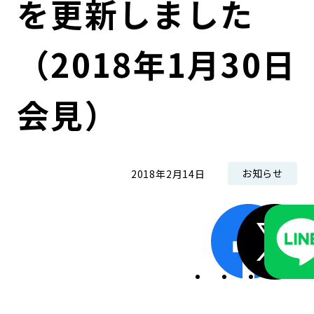
を更新しました
コンダクト向上の取組み
財務情報・IR資料
持続可能な金融のフレームワーク
（2018年1月30日
ローカル共創イニシアティブ
IRニュース
環境
IRカレンダー
関連事業
社会
会見）
ガバナンス
お知らせ
2018年2月14日
ESGデータ集