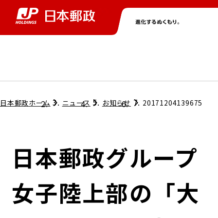
グループ情報
株主・投資家情報
ニュース
サステナビリティ
採用情報
トップ
トップ
トップ
トップ
トップ
日本郵政ホーム
ニュース
お知らせ
20171204139675
取締役兼代表執行役社長メッセージ
会社情報
経営方針
日本郵政グループ
担当役員メッセージ
コンプライアンス
個人投資家のみなさまへ
女子陸上部の「大
ガバナンス
株式情報
サステナビリティマネジメント