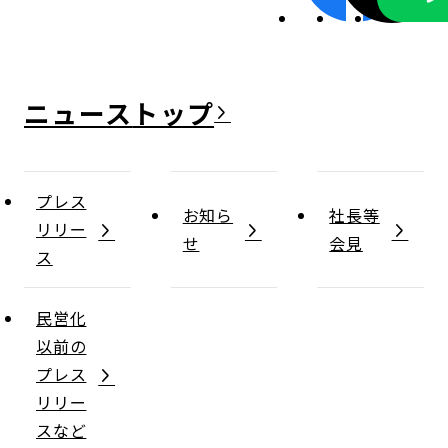
ニュース
プレス
お知ら
社長等
リリー
せ
会見
ス
民営化
以前の
プレス
リリー
スなど