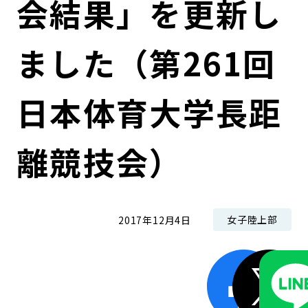
会結果」を更新し
コンダクト向上の取組み
財務情報・IR資料
持続可能な金融のフレームワーク
ました（第261回
ローカル共創イニシアティブ
IRニュース
環境
IRカレンダー
関連事業
社会
日本体育大学長距
ガバナンス
離競技会）
ESGデータ集
女子陸上部
2017年12月4日