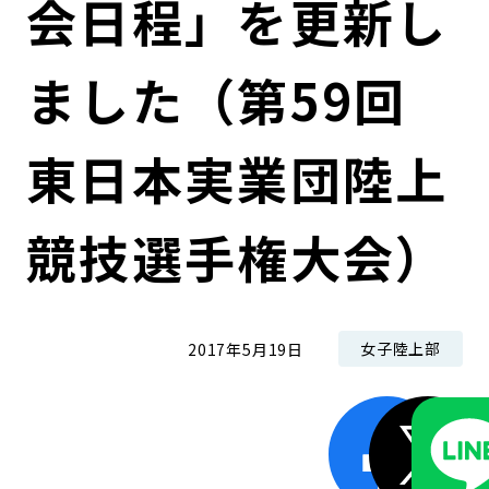
会日程」を更新し
コンダクト向上の取組み
財務情報・IR資料
持続可能な金融のフレームワーク
ました（第59回
ローカル共創イニシアティブ
IRニュース
環境
IRカレンダー
関連事業
社会
東日本実業団陸上
ガバナンス
競技選手権大会）
ESGデータ集
女子陸上部
2017年5月19日