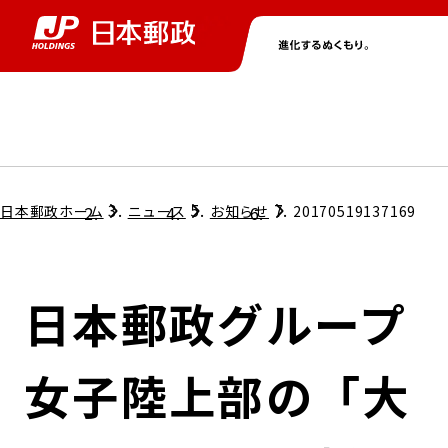
グループ情報
株主・投資家情報
ニュース
サステナビリティ
採用情報
トップ
トップ
トップ
トップ
トップ
日本郵政ホーム
ニュース
お知らせ
20170519137169
取締役兼代表執行役社長メッセージ
会社情報
経営方針
日本郵政グループ
担当役員メッセージ
コンプライアンス
個人投資家のみなさまへ
女子陸上部の「大
ガバナンス
株式情報
サステナビリティマネジメント