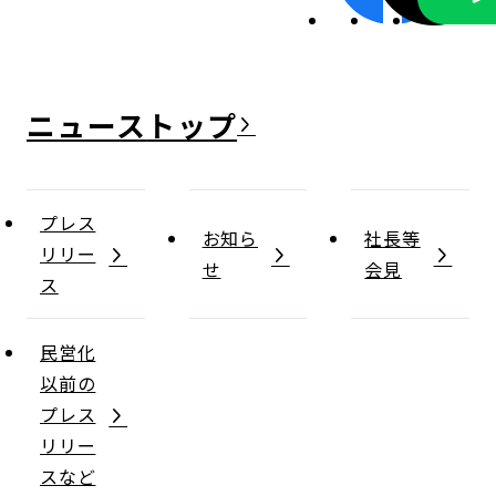
ニュース
プレス
お知ら
社長等
リリー
せ
会見
ス
民営化
以前の
プレス
リリー
スなど