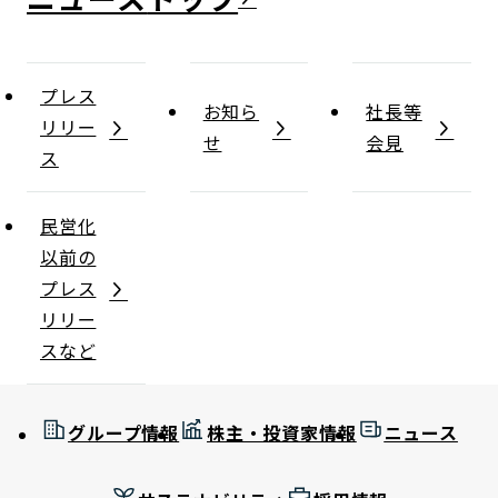
プレス
お知ら
社長等
リリー
せ
会見
ス
民営化
以前の
プレス
リリー
スなど
グループ情報
株主・投資家情報
ニュース