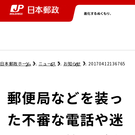
グループ情報
株主・投資家情報
ニュース
サステナビリティ
採用情報
トップ
トップ
トップ
トップ
トップ
日本郵政ホーム
ニュース
お知らせ
20170412136765
取締役兼代表執行役社長メッセージ
会社情報
経営方針
郵便局などを装っ
担当役員メッセージ
コンプライアンス
個人投資家のみなさまへ
た不審な電話や迷
ガバナンス
株式情報
サステナビリティマネジメント