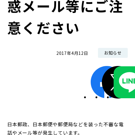
惑メール等にご注
コンダクト向上の取組み
財務情報・IR資料
持続可能な金融のフレームワーク
意ください
ローカル共創イニシアティブ
IRニュース
環境
IRカレンダー
関連事業
社会
お知らせ
2017年4月12日
ガバナンス
ESGデータ集
日本郵政、日本郵便や郵便局などを装った不審な電
話やメール等が発生しています。