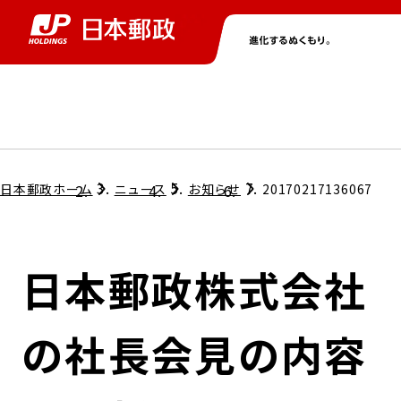
グループ情報
株主・投資家情報
ニュース
サステナビリティ
採用情報
トップ
トップ
トップ
トップ
トップ
日本郵政ホーム
ニュース
お知らせ
20170217136067
取締役兼代表執行役社長メッセージ
会社情報
経営方針
日本郵政株式会社
担当役員メッセージ
コンプライアンス
個人投資家のみなさまへ
の社長会見の内容
ガバナンス
株式情報
サステナビリティマネジメント