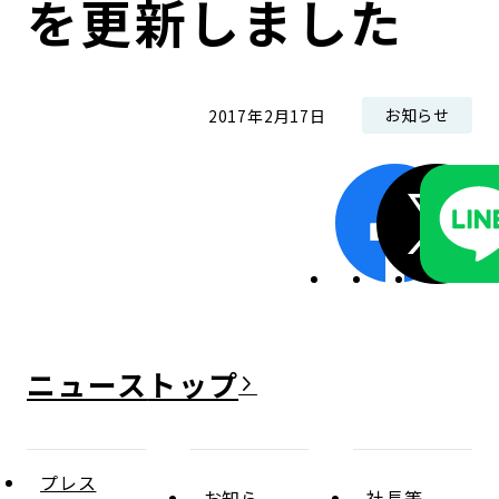
を更新しました
コンダクト向上の取組み
財務情報・IR資料
持続可能な金融のフレームワーク
ローカル共創イニシアティブ
IRニュース
環境
お知らせ
2017年2月17日
IRカレンダー
関連事業
社会
ガバナンス
ESGデータ集
ニュース
プレス
お知ら
社長等