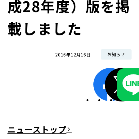
成28年度）版を掲
コンダクト向上の取組み
財務情報・IR資料
持続可能な金融のフレームワーク
載しました
ローカル共創イニシアティブ
IRニュース
環境
IRカレンダー
関連事業
社会
お知らせ
2016年12月16日
ガバナンス
ESGデータ集
ニュース