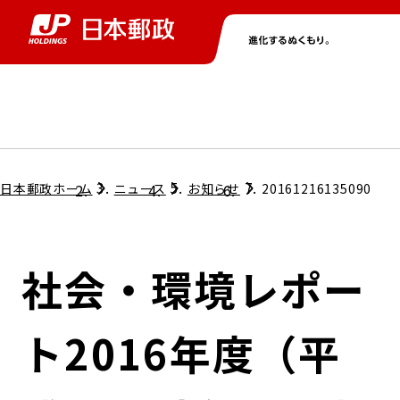
グループ情報
株主・投資家情報
ニュース
サステナビリティ
採用情報
トップ
トップ
トップ
トップ
トップ
日本郵政ホーム
ニュース
お知らせ
20161216135090
取締役兼代表執行役社長メッセージ
会社情報
経営方針
社会・環境レポー
担当役員メッセージ
コンプライアンス
個人投資家のみなさまへ
ト2016年度（平
ガバナンス
株式情報
サステナビリティマネジメント