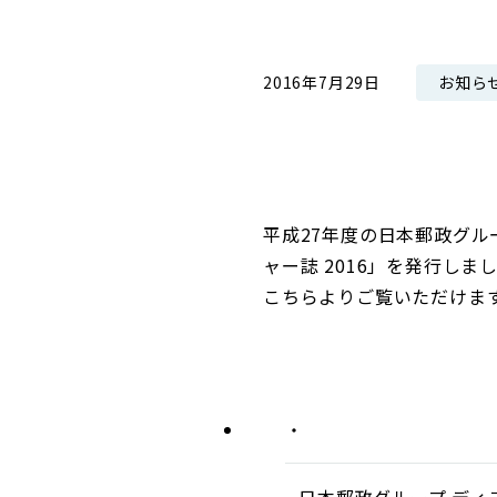
コンダクト向上の取組み
財務情報・IR資料
持続可能な金融のフレームワーク
お知ら
2016年7月29日
ローカル共創イニシアティブ
IRニュース
環境
IRカレンダー
関連事業
社会
ガバナンス
平成27年度の日本郵政グ
ャー誌 2016」を発行しま
ESGデータ集
こちらよりご覧いただけま