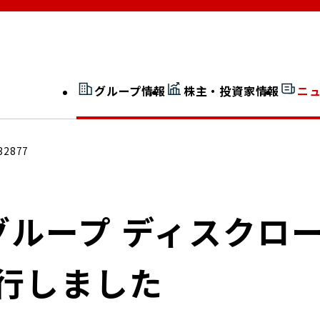
グループ情報
株主・投資家情報
ニ
開示情報検索
外部からの評価
32877
社長室通信
JP 改革実行委員会
グループ ディスク
発行しました
広告ギャラリー