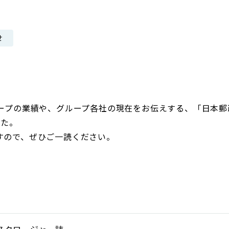
日本郵政グループ女子陸上部
せ
IRに関するQ＆A
IRに関するお問い合せ
IRメール配信
IRサイトマップ
ループの業績や、グループ各社の現在をお伝えする、「日本郵
した。
すので、ぜひご一読ください。