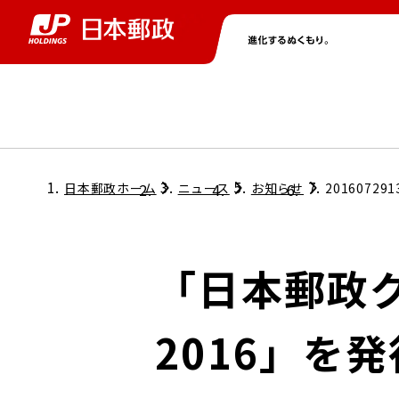
グループ情報
株主・投資家情報
ニュース
サステナビリティ
採用情報
トップ
トップ
トップ
トップ
トップ
日本郵政ホーム
ニュース
お知らせ
201607291
取締役兼代表執行役社長メッセージ
会社情報
経営方針
「日本郵政
担当役員メッセージ
コンプライアンス
個人投資家のみなさまへ
2016」を
ガバナンス
株式情報
サステナビリティマネジメント