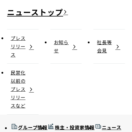
ニュース
プレス
お知ら
社長等
リリー
せ
会見
ス
民営化
以前の
プレス
リリー
スなど
グループ情報
株主・投資家情報
ニュース