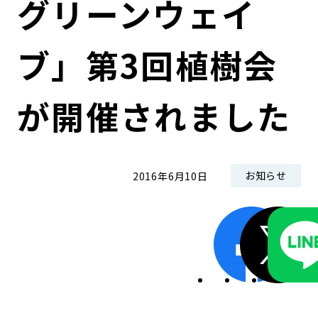
グリーンウェイ
コンダクト向上の取組み
財務情報・IR資料
持続可能な金融のフレームワーク
ブ」第3回植樹会
ローカル共創イニシアティブ
IRニュース
環境
IRカレンダー
関連事業
社会
が開催されました
ガバナンス
お知らせ
2016年6月10日
ESGデータ集