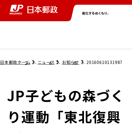
グループ情報
株主・投資家情報
ニュース
サステナビリティ
採用情報
トップ
トップ
トップ
トップ
トップ
日本郵政ホーム
ニュース
お知らせ
20160610131987
取締役兼代表執行役社長メッセージ
会社情報
経営方針
JP子どもの森づく
担当役員メッセージ
コンプライアンス
個人投資家のみなさまへ
り運動「東北復興
ガバナンス
株式情報
サステナビリティマネジメント