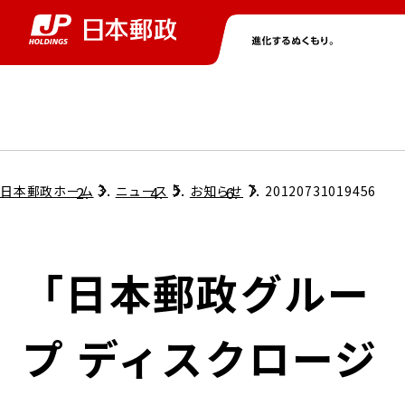
グループ情報
株主・投資家情報
ニュース
サステナビリティ
採用情報
トップ
トップ
トップ
トップ
トップ
日本郵政ホーム
ニュース
お知らせ
20120731019456
取締役兼代表執行役社長メッセージ
会社情報
経営方針
「日本郵政グルー
担当役員メッセージ
コンプライアンス
個人投資家のみなさまへ
プ ディスクロージ
ガバナンス
株式情報
サステナビリティマネジメント