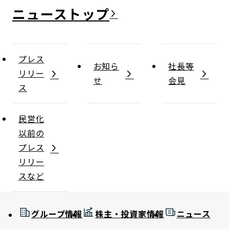
ニュース
プレス
お知ら
社長等
リリー
せ
会見
ス
民営化
以前の
プレス
リリー
スなど
グループ情報
株主・投資家情報
ニュース