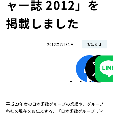
ャー誌 2012」を
コンダクト向上の取組み
財務情報・IR資料
持続可能な金融のフレームワーク
掲載しました
ローカル共創イニシアティブ
IRニュース
環境
IRカレンダー
関連事業
社会
お知らせ
2012年7月31日
ガバナンス
ESGデータ集
平成23年度の日本郵政グループの業績や、グループ
各社の現在をお伝えする、「日本郵政グループ ディ