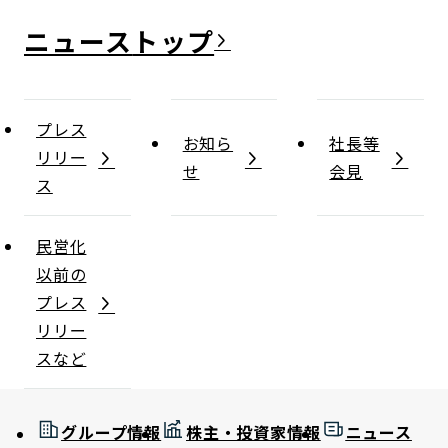
ニュース
プレス
お知ら
社長等
リリー
せ
会見
ス
民営化
以前の
プレス
リリー
スなど
グループ情報
株主・投資家情報
ニュース