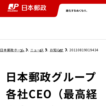
グループ情報
株主・投資家情報
ニュース
サステナビリティ
採用情報
トップ
トップ
トップ
トップ
トップ
日本郵政ホーム
ニュース
お知らせ
20110819019434
取締役兼代表執行役社長メッセージ
会社情報
経営方針
日本郵政グループ
担当役員メッセージ
コンプライアンス
個人投資家のみなさまへ
各社CEO（最高経
ガバナンス
株式情報
サステナビリティマネジメント