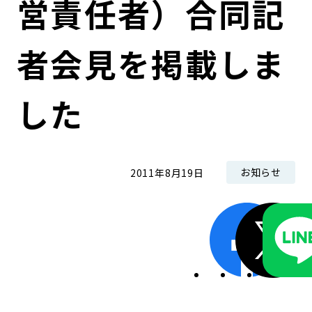
営責任者）合同記
コンダクト向上の取組み
財務情報・IR資料
持続可能な金融のフレームワーク
者会見を掲載しま
ローカル共創イニシアティブ
IRニュース
環境
IRカレンダー
関連事業
社会
した
ガバナンス
お知らせ
2011年8月19日
ESGデータ集