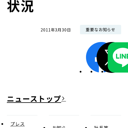
状況
コンダクト向上の取組み
財務情報・IR資料
持続可能な金融のフレームワーク
ローカル共創イニシアティブ
IRニュース
環境
重要なお知らせ
2011年3月30日
IRカレンダー
関連事業
社会
ガバナンス
ESGデータ集
ニュース
プレス
お知ら
社長等