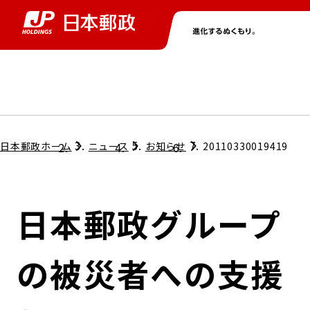
グループ情報
株主・投資家情報
ニュース
サステナビリティ
採用情報
トップ
トップ
トップ
トップ
トップ
日本郵政ホーム
ニュース
お知らせ
20110330019419
取締役兼代表執行役社長メッセージ
会社情報
経営方針
日本郵政グループ
担当役員メッセージ
コンプライアンス
個人投資家のみなさまへ
の被災者への支援
ガバナンス
株式情報
サステナビリティマネジメント