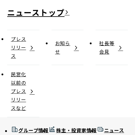
ニュース
プレス
お知ら
社長等
リリー
せ
会見
ス
民営化
以前の
プレス
リリー
スなど
グループ情報
株主・投資家情報
ニュース