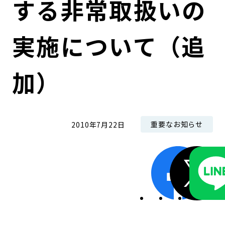
する非常取扱いの
コンダクト向上の取組み
財務情報・IR資料
持続可能な金融のフレームワーク
実施について（追
ローカル共創イニシアティブ
IRニュース
環境
IRカレンダー
関連事業
社会
加）
ガバナンス
重要なお知らせ
2010年7月22日
ESGデータ集