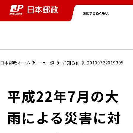
グループ情報
株主・投資家情報
ニュース
サステナビリティ
採用情報
トップ
トップ
トップ
トップ
トップ
日本郵政ホーム
ニュース
お知らせ
20100722019395
取締役兼代表執行役社長メッセージ
会社情報
経営方針
平成22年7月の大
担当役員メッセージ
コンプライアンス
個人投資家のみなさまへ
雨による災害に対
ガバナンス
株式情報
サステナビリティマネジメント