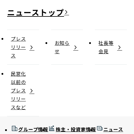
ニュース
プレス
お知ら
社長等
リリー
せ
会見
ス
民営化
以前の
プレス
リリー
スなど
グループ情報
株主・投資家情報
ニュース