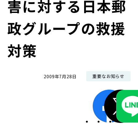
害に対する日本郵
コンダクト向上の取組み
財務情報・IR資料
持続可能な金融のフレームワーク
政グループの救援
ローカル共創イニシアティブ
IRニュース
環境
IRカレンダー
関連事業
社会
対策
ガバナンス
重要なお知らせ
2009年7月28日
ESGデータ集