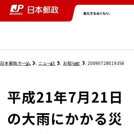
グループ情報
株主・投資家情報
ニュース
サステナビリティ
採用情報
トップ
トップ
トップ
トップ
トップ
日本郵政ホーム
ニュース
お知らせ
20090728019356
取締役兼代表執行役社長メッセージ
会社情報
経営方針
平成21年7月21日
担当役員メッセージ
コンプライアンス
個人投資家のみなさまへ
の大雨にかかる災
ガバナンス
株式情報
サステナビリティマネジメント