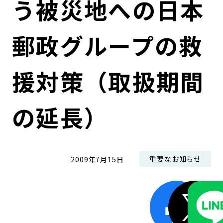
う被災地への日本
コンダクト向上の取組み
財務情報・IR資料
持続可能な金融のフレームワーク
郵政グループの救
ローカル共創イニシアティブ
IRニュース
環境
IRカレンダー
関連事業
社会
援対策（取扱期間
ガバナンス
の延長）
ESGデータ集
重要なお知らせ
2009年7月15日