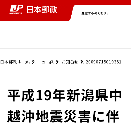
グループ情報
株主・投資家情報
ニュース
サステナビリティ
採用情報
トップ
トップ
トップ
トップ
トップ
日本郵政ホーム
ニュース
お知らせ
20090715019351
取締役兼代表執行役社長メッセージ
会社情報
経営方針
平成19年新潟県中
担当役員メッセージ
コンプライアンス
個人投資家のみなさまへ
越沖地震災害に伴
ガバナンス
株式情報
サステナビリティマネジメント