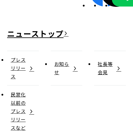
ニュース
プレス
お知ら
社長等
リリー
せ
会見
ス
民営化
以前の
プレス
リリー
スなど