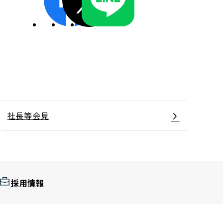
ディスクロージャーポリシー／適時開示体制
社長等会見
採用情報