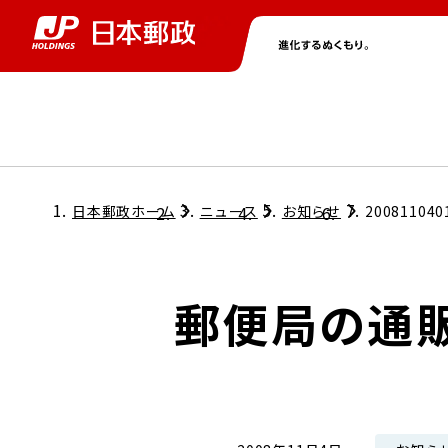
グループ情報
株主・投資家情報
ニュース
サステナビリティ
採用情報
トップ
トップ
トップ
トップ
トップ
日本郵政ホーム
ニュース
お知らせ
200811040
取締役兼代表執行役社長メッセージ
会社情報
経営方針
郵便局の通
担当役員メッセージ
コンプライアンス
個人投資家のみなさまへ
ガバナンス
株式情報
サステナビリティマネジメント