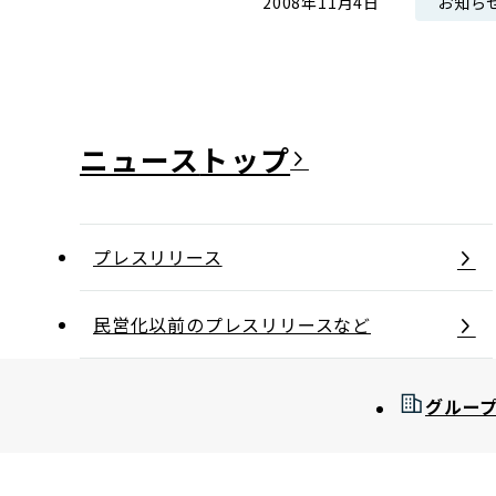
お知ら
2008年11月4日
コンダクト向上の取組み
財務情報・IR資料
持続可能な金融のフレームワーク
ローカル共創イニシアティブ
IRニュース
環境
IRカレンダー
ニュース
関連事業
社会
ガバナンス
プレスリリース
ESGデータ集
民営化以前のプレスリリースなど
グルー