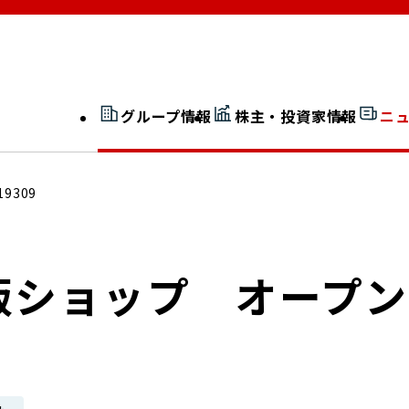
グループ情報
株主・投資家情報
ニ
開示情報検索
外部からの評価
19309
社長室通信
JP 改革実行委員会
販ショップ オープン
広告ギャラリー