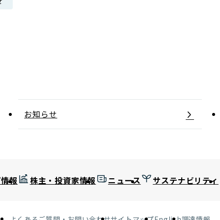
せ
日本郵政グループ女子陸上部
IRに関するQ＆A
IRに関するお問い合せ
IRメール配信
IRサイトマップ
お知らせ
プ情報
株主・投資家情報
ニュース
サステナビリティ
よくあるご質問・お問い合わせ
サイトマップ
English
調達情報