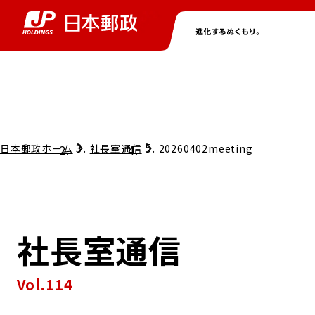
グループ情報
株主・投資家情報
ニュース
サステナビリティ
採用情報
トップ
トップ
トップ
トップ
トップ
日本郵政ホーム
社長室通信
20260402meeting
取締役兼代表執行役社長メッセージ
会社情報
経営方針
社長室通信
担当役員メッセージ
コンプライアンス
個人投資家のみなさまへ
Vol.114
ガバナンス
株式情報
サステナビリティマネジメント