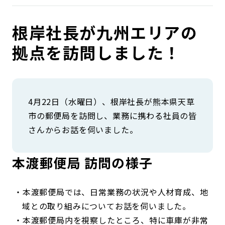
コンダクト向上の取組み
財務情報・IR資料
持続可能な金融のフレームワーク
根岸社長が九州エリアの
ローカル共創イニシアティブ
IRニュース
環境
拠点を訪問しました！
IRカレンダー
関連事業
社会
ガバナンス
4月22日（水曜日）、根岸社長が熊本県天草
市の郵便局を訪問し、業務に携わる社員の皆
さんからお話を伺いました。
ESGデータ集
本渡郵便局 訪問の様子
本渡郵便局では、日常業務の状況や人材育成、地
域との取り組みについてお話を伺いました。
本渡郵便局内を視察したところ、特に車庫が非常