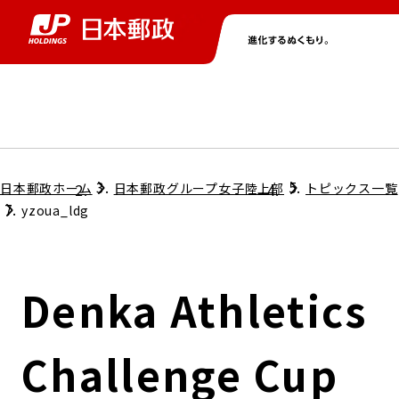
グループ情報
株主・投資家情報
ニュース
サステナビリティ
採用情報
トップ
トップ
トップ
トップ
トップ
日本郵政ホーム
日本郵政グループ女子陸上部
トピックス一覧
yzoua_ldg
取締役兼代表執行役社長メッセージ
会社情報
経営方針
Denka Athletics
担当役員メッセージ
コンプライアンス
個人投資家のみなさまへ
Challenge Cup
ガバナンス
株式情報
サステナビリティマネジメント