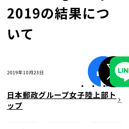
コンダクト向上の取組み
財務情報・IR資料
持続可能な金融のフレームワーク
2019の結果につ
ローカル共創イニシアティブ
IRニュース
環境
いて
IRカレンダー
関連事業
社会
ガバナンス
2019年10月23日
ESGデータ集
日本郵政グループ女子陸上部