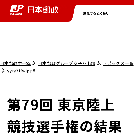
グループ情報
株主・投資家情報
ニュース
サステナビリティ
採用情報
トップ
トップ
トップ
トップ
トップ
日本郵政ホーム
日本郵政グループ女子陸上部
トピックス一覧
yyry7ifwlgp8
取締役兼代表執行役社長メッセージ
会社情報
経営方針
第79回 東京陸上
担当役員メッセージ
コンプライアンス
個人投資家のみなさまへ
競技選手権の結果
ガバナンス
株式情報
サステナビリティマネジメント