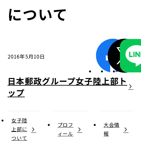
コンダクト向上の取組み
財務情報・IR資料
持続可能な金融のフレームワーク
について
ローカル共創イニシアティブ
IRニュース
環境
IRカレンダー
関連事業
社会
2016年5月10日
ガバナンス
日本郵政グループ女子陸上部
ESGデータ集
女子陸
プロフ
大会情
上部に
ィール
報
ついて