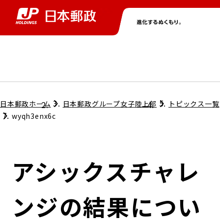
グループ情報
株主・投資家情報
ニュース
サステナビリティ
採用情報
トップ
トップ
トップ
トップ
トップ
日本郵政ホーム
日本郵政グループ女子陸上部
トピックス一覧
wyqh3enx6c
取締役兼代表執行役社長メッセージ
会社情報
経営方針
アシックスチャレ
担当役員メッセージ
コンプライアンス
個人投資家のみなさまへ
ンジの結果につい
ガバナンス
株式情報
サステナビリティマネジメント