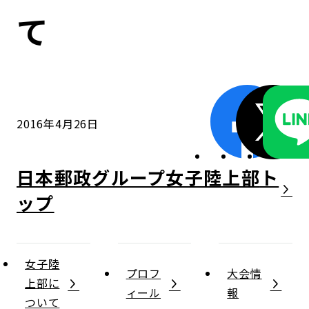
コンダクト向上の取組み
財務情報・IR資料
持続可能な金融のフレームワーク
て
ローカル共創イニシアティブ
IRニュース
環境
IRカレンダー
関連事業
社会
2016年4月26日
ガバナンス
日本郵政グループ女子陸上部
ESGデータ集
女子陸
プロフ
大会情
上部に
ィール
報
ついて