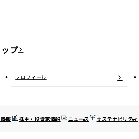
日本郵政グループ女子陸上部
IRに関するQ＆A
IRに関するお問い合せ
IRメール配信
IRサイトマップ
プロフィール
プ情報
株主・投資家情報
ニュース
サステナビリティ