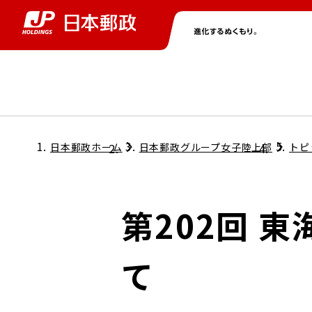
グループ情報
株主・投資家情報
ニュース
サステナビリティ
採用情報
トップ
トップ
トップ
トップ
トップ
日本郵政ホーム
日本郵政グループ女子陸上部
トピ
取締役兼代表執行役社長メッセージ
会社情報
経営方針
第202回 
担当役員メッセージ
コンプライアンス
個人投資家のみなさまへ
て
ガバナンス
株式情報
サステナビリティマネジメント