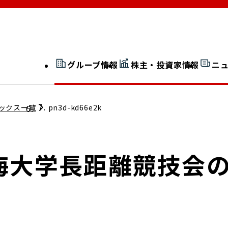
グループ情報
株主・投資家情報
ニ
開示情報検索
外部からの評価
ックス一覧
pn3d-kd66e2k
社長室通信
JP 改革実行委員会
東海大学長距離競技会
広告ギャラリー