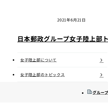
コンダクト向上の取組み
財務情報・IR資料
持続可能な金融のフレームワーク
ローカル共創イニシアティブ
IRニュース
環境
2021年6月21日
IRカレンダー
関連事業
社会
日本郵政グループ女子陸上部
ガバナンス
女子陸上部について
ESGデータ集
女子陸上部のトピックス
グルー